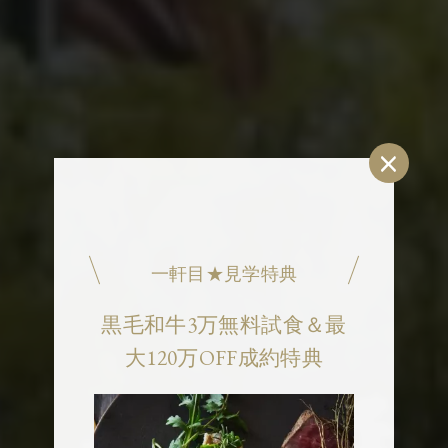
×
一軒目★見学特典
黒毛和牛3万無料試食＆最
大120万OFF成約特典