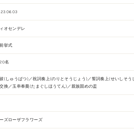
23.06.03
ィオセンデレ
前挙式
20名
祓(しゅうばつ)／祝詞奏上(のりとそうじょう)／誓詞奏上(せいしそう
交換／玉串奉奠(たまぐしほうてん)／親族固めの盃
ーズローザフラワーズ