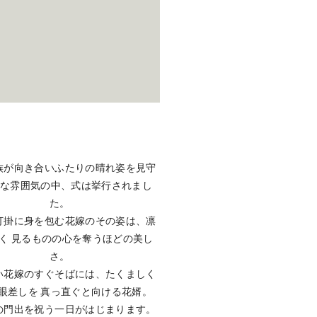
族が向き合いふたりの晴れ姿を見守
かな雰囲気の中、式は挙行されまし
た。
打掛に身を包む花嫁のその姿は、凛
しく 見るものの心を奪うほどの美し
さ。
い花嫁のすぐそばには、たくましく
眼差しを 真っ直ぐと向ける花婿。
の門出を祝う一日がはじまります。