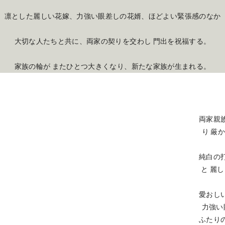
凛とした麗しい花嫁、力強い眼差しの花婿、ほどよい緊張感のなか
大切な人たちと共に、両家の契りを交わし 門出を祝福する。
家族の輪が またひとつ大きくなり、新たな家族が生まれる。
両家親
り 厳
純白の
と 麗
愛おし
力強い
ふたり