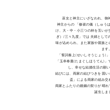
巫女と神主にいざなわれ、御
神主からの 「修祓の儀（しゅう
け、大・中・小三つの杯を互いが
ぎ）/三々九度」では 夫婦とし
味が込められ、また家族や親族と
ます
「誓詞奏上(せいしそうじょう)
「玉串奉奠(たまぐしほうてん)」で
し、幸せな結婚生活の願
結びには、両家の結びつきを 固
盃」による両家の組み交
両家とふたりの婚姻の契りが 晴
誕生しま