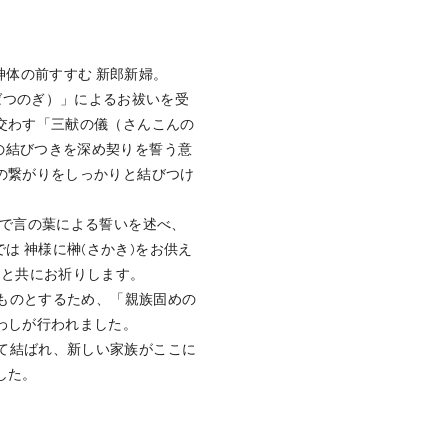
神体の前すすむ 新郎新婦。
ばつのぎ）」によるお祓いを受
交わす「三献の儀（さんこんの
ての結びつきを深め契りを誓う意
の繋がりをしっかりと結びつけ
。
」で言の葉による誓いを述べ、
は 神様に榊(さかき)をお供え
いと共にお祈りします。
いものとするため、「親族固めの
わしが行われました。
れて結ばれ、新しい家族がここに
した。