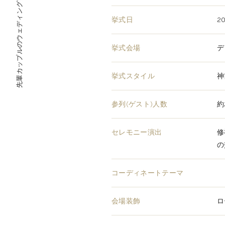
先輩カップルのウェディング実例レポート
挙式日
20
挙式会場
デ
挙式スタイル
神
参列(ゲスト)人数
約
セレモニー演出
修
の
コーディネートテーマ
会場装飾
ロ